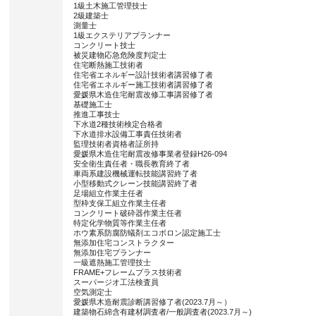
1級土木施工管理技士
2級建築士
測量士
1級エクステリアプランナー
コンクリート技士
被災建物応急危険度判定士
住宅断熱施工技術者
住宅省エネルギー設計技術者講習修了者
住宅省エネルギー施工技術者講習修了者
愛媛県木造住宅耐震改修工事講習修了者
基礎施工士
推進工事技士
下水道2種技術検定合格者
下水道排水設備工事責任技術者
監理技術者資格者証所持
愛媛県木造住宅耐震改修事業者登録H26-094
安全衛生責任者・職長教育終了者
車両系建設機械運転技能講習終了者
小型移動式クレーン技能講習終了者
足場組立作業主任者
型枠支保工組立作業主任者
コンクリート破砕器作業主任者
特定化学物質等作業主任者
ホウ素系防腐防蟻剤エコボロン認定施工士
無添加住宅コンストラクター
無添加住宅プランナー
一級遮熱施工管理技士
FRAME+フレームプラス技術者
スーパージオ工法検査員
空気測定士
愛媛県木造耐震診断講習修了者(2023.7月～）
建築物石綿含有建材調査者/一般調査者(2023.7月～)