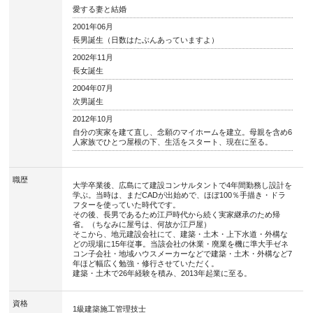
愛する妻と結婚
2001年06月
長男誕生（日数はたぶんあっていますよ）
2002年11月
長女誕生
2004年07月
次男誕生
2012年10月
自分の実家を建て直し、念願のマイホームを建立。母親を含め6
人家族でひとつ屋根の下、生活をスタート、現在に至る。
職歴
大学卒業後、広島にて建設コンサルタントで4年間勤務し設計を
学ぶ。当時は、まだCADが出始めで、ほぼ100％手描き・ドラ
フターを使っていた時代です。
その後、長男であるため江戸時代から続く実家継承のため帰
省。（ちなみに屋号は、何故か江戸屋）
そこから、地元建設会社にて、建築・土木・上下水道・外構な
どの現場に15年従事。当該会社の休業・廃業を機に準大手ゼネ
コン子会社・地域ハウスメーカーなどで建築・土木・外構など7
年ほど幅広く勉強・修行させていただく。
建築・土木で26年経験を積み、2013年起業に至る。
資格
1級建築施工管理技士