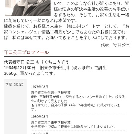
いて、このような会社が近くにあり、皆
様の悩みの解決や生活の改善のお手伝い
をするため、そして、お家や生活を一緒
に創造していく一助になれば本望です。
建築を通じて、お客様と人生を一緒に歩むパートナーとして、『お
家コンシェルジュ』情熱工務店が少しでもあなたのお役に立てれ
ば、私達は幸せです。お逢いできることを楽しみにしております。
代表 守口公三
守口公三プロフィール
代表者守口 公三 もりぐちこうぞう
1964年12月30日 旧東予市壬生川（現西条市）で誕生
3650g、重かったようです。
学歴（楽歴）
1977年03月
東予市立壬生川小学校卒業
6年生卒業時背が低く、整列するといつも一番前でした。校長先
生の顔がよく見えました。
もうすでに、自分の子供（4年・5年生時点）に抜かれていま
す。
1980年03月
東予市立東予東中学校卒業
中学三年生で初めて授業中に居眠りをしてしまいました。