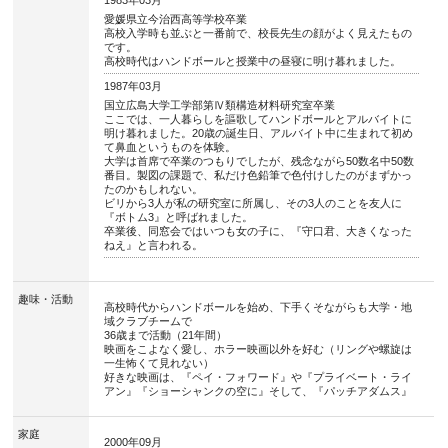
1983年03月
愛媛県立今治西高等学校卒業
高校入学時も並ぶと一番前で、校長先生の顔がよく見えたもの
です。
高校時代はハンドボールと授業中の昼寝に明け暮れました。
1987年03月
国立広島大学工学部第Ⅳ類構造材料研究室卒業
ここでは、一人暮らしを謳歌してハンドボールとアルバイトに
明け暮れました。20歳の誕生日、アルバイト中に生まれて初め
て鼻血というものを体験。
大学は首席で卒業のつもりでしたが、残念ながら50数名中50数
番目。製図の課題で、私だけ色鉛筆で色付けしたのがまずかっ
たのかもしれない。
ビリから3人が私の研究室に所属し、その3人のことを友人に
『ボトム3』と呼ばれました。
卒業後、同窓会ではいつも女の子に、『守口君、大きくなった
ねえ』と言われる。
趣味・活動
高校時代からハンドボールを始め、下手くそながらも大学・地
域クラブチームで
36歳まで活動（21年間）
映画をこよなく愛し、ホラー映画以外を好む（リングや螺旋は
一生怖くて見れない）
好きな映画は、『ペイ・フォワード』や『プライベート・ライ
アン』『ショーシャンクの空に』そして、『パッチアダムス』
家庭
2000年09月