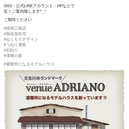
SNS・公式LINEアカウント・HPなどで
近々ご案内致します^_^
ご期待ください
#情熱工務店
#無添加住宅
#ぬくもりデザイン
#うねり屋根
#石貼り
#漆喰の家
#避難所になるモデルハウス