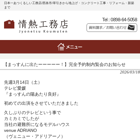
日本一あつくるしい工務店/西条市/草引きから地上げ・コンクリート工事・リフォーム・新築
まで
Tel :
0898-64-5058
【まっすんに出たーーーーー！】完全予約制内覧会のお知らせ
2026/03/18
先週3月14日（土）
テレビ愛媛
『まっすんの陽あたり良好』
初めての出演をさせていただきました
久しぶりのテレビという事で
カミカミでしたが
当社の避難所になるモデルハウス
venue ADRIANO
（ヴェニュー・アドリアーノ）