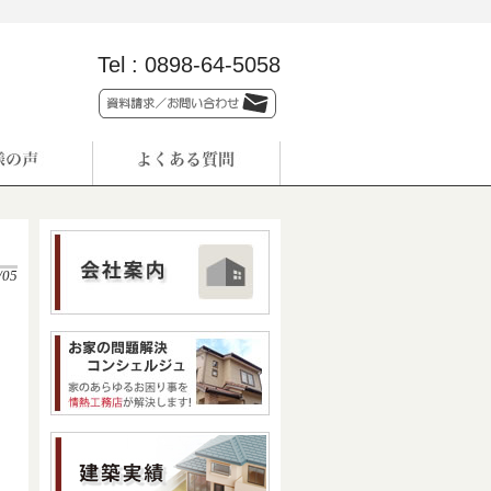
Tel :
0898-64-5058
/05
。