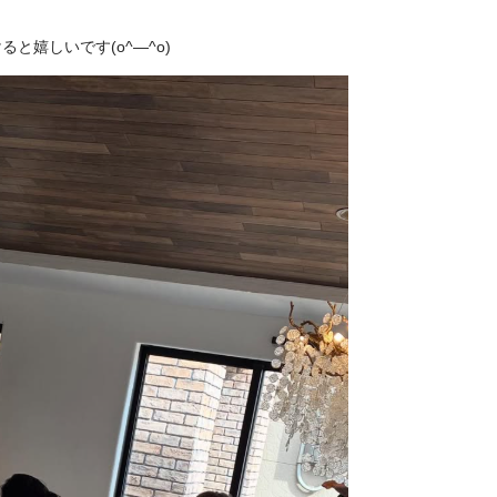
と嬉しいです(o^―^o)