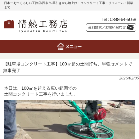
日本一あつくるしい工務店/西条市/草引きから地上げ・コンクリート工事・リフォーム・新築
まで
Tel :
0898-64-5058
【駐車場コンクリート工事】100㎡超の土間打ち、早強セメントで
無事完了
2026/02/05
本日は、100㎡を超える広い範囲での
土間コンクリート工事
を行いました。