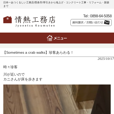
日本一あつくるしい工務店/西条市/草引きから地上げ・コンクリート工事・リフォーム・新築
まで
Tel :
0898-64-5058
【Sometimes a crab walks】珍客あらわる！
2025/10/17
時々珍客
川が近いので
カニさんが床を歩きます