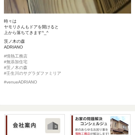
時々は
ヤモリさんもドアを開けると
上から落ちてきます^_^
茨ノ木の森
ADRIANO
#情熱工務店
#無添加住宅
#茨ノ木の森
#壬生川のサグラダファミリア
#venueADRIANO