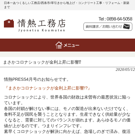
日本一あつくるしい工務店/西条市/草引きから地上げ・コンクリート工事・リフォーム・新築
まで
Tel :
0898-64-5058
まさかコロナショックが金利上昇に影響⁉
2020/05/12
情熱PRESS4月号のお知らせです。
『まさかコロナショックが金利上昇に影響!?』
コロナショックにより、世界各国の財政は未曽有の最悪状況に陥っ
ています。
各国の封鎖が解けない事には、モノの製造が出来ないだけでなく、
食料不足が国民を襲うこととなります。生産できなく供給量が少な
くなると、需要に対してのバランスが崩れます。あらゆるモノの価
値が上がるのです。つまりインフレです。
素早くコロナショックが解決に向かえば、急場しのぎで済み、復活