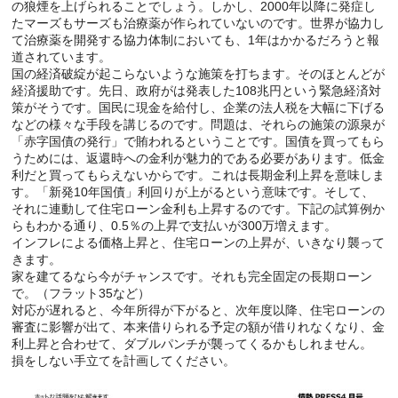
の狼煙を上げられることでしょう。しかし、2000年以降に発症し
たマーズもサーズも治療薬が作られていないのです。世界が協力し
て治療薬を開発する協力体制においても、1年はかかるだろうと報
道されています。
国の経済破綻が起こらないような施策を打ちます。そのほとんどが
経済援助です。先日、政府がは発表した108兆円という緊急経済対
策がそうです。国民に現金を給付し、企業の法人税を大幅に下げる
などの様々な手段を講じるのです。問題は、それらの施策の源泉が
「赤字国債の発行」で賄われるということです。国債を買ってもら
うためには、返還時への金利が魅力的である必要があります。低金
利だと買ってもらえないからです。これは長期金利上昇を意味しま
す。「新発10年国債」利回りが上がるという意味です。そして、
それに連動して住宅ローン金利も上昇するのです。下記の試算例か
らもわかる通り、0.5％の上昇で支払いが300万増えます。
インフレによる価格上昇と、住宅ローンの上昇が、いきなり襲って
きます。
家を建てるなら今がチャンスです。それも完全固定の長期ローン
で。（フラット35など）
対応が遅れると、今年所得が下がると、次年度以降、住宅ローンの
審査に影響が出て、本来借りられる予定の額が借りれなくなり、金
利上昇と合わせて、ダブルパンチが襲ってくるかもしれません。
損をしない手立てを計画してください。