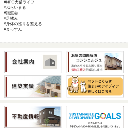
#NPO犬猫ライフ
#ぷらいまる
#譲渡会
#足揉み
#身体の巡りを整える
#まっすん