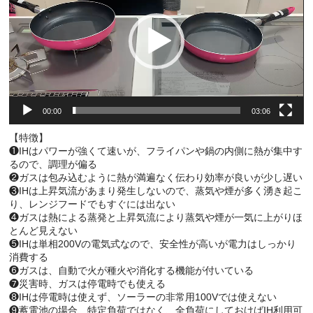
レ
ー
ヤ
ー
00:00
03:06
【特徴】
❶IHはパワーが強くて速いが、フライパンや鍋の内側に熱が集中す
るので、調理が偏る
❷ガスは包み込むように熱が満遍なく伝わり効率が良いが少し遅い
❸IHは上昇気流があまり発生しないので、蒸気や煙が多く湧き起こ
り、レンジフードでもすぐには出ない
❹ガスは熱による蒸発と上昇気流により蒸気や煙が一気に上がりほ
とんど見えない
❺IHは単相200Vの電気式なので、安全性が高いが電力はしっかり
消費する
❻ガスは、自動で火が種火や消化する機能が付いている
❼災害時、ガスは停電時でも使える
❽IHは停電時は使えず、ソーラーの非常用100Vでは使えない
❾蓄電池の場合、特定負荷ではなく、全負荷にしておけばIH利用可