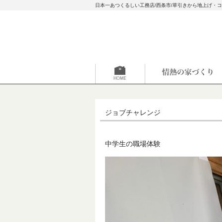
日本一あつくるしい工務店/西条市/草引きから地上げ・
ジョブチャレンジ
中学生の職場体験