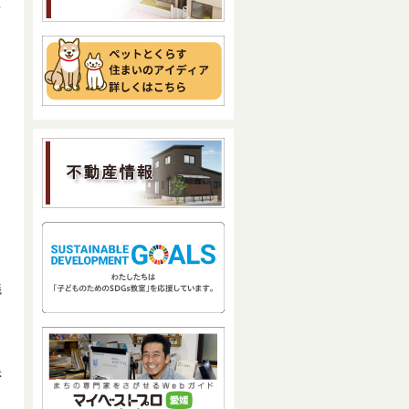
ゃ
議
赤
、