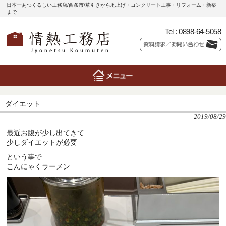
日本一あつくるしい工務店/西条市/草引きから地上げ・コンクリート工事・リフォーム・新築
まで
Tel :
0898-64-5058
ダイエット
2019/08/29
最近お腹が少し出てきて
少しダイエットが必要
という事で
こんにゃくラーメン