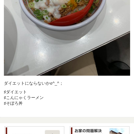
ダイエットにならないかσ^_^；
♯ダイエット
♯こんにゃくラーメン
♯そぼろ丼