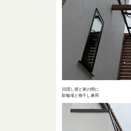
目隠し塀と家の間に
駐輪場と物干し兼用