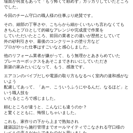
場面が何度もあって「もう怖くて頼めず」ガッカリしていたところ
でした。
今回のチーム守口の職人様の仕事ぶり絶賛です。
その、細部の丁寧さや、こちらから細かくいちいち言わなくても
きちんとプロとして的確なアレンジや完成度で作業を
していただいたところ、前回の業者との違いが歴然としていて
外の砂利引きや、最後のコンクリートの塗り方など
プロがやった仕事はすごいなと感心しました。
他のリフォーム業者が嫌がって、もう無理かとあきらめていた
ブレーカーボックスをあそこまできれいにしていただき
新築の家みたいになって、もう、感激です。
エアコンのパイプだしや電源の取り方もなるべく室内の違和感がな
いよう
配慮してあって、「あー、こういうふうにやるんだ。なるほど」と
いう職人技を
いたるところで感じました。
頼むところが違うと、こんなにも違うのか？
と驚くとともに、悔恨しちゃいました。
これも、家作りの下から上まで熟知され
建築設計から施行管理までオールマイティでこなされる守口様の
レベルの高さだからできたのだと思いました。