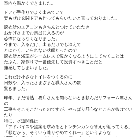
室内を温かくできました。
ドアが手作りでよく出来ていて
妻もぜひ玄関ドアも作ってもらいたいと言っておりました。
脱衣所のエアコンもきちんとつけていただき
おかげさまでお風呂に入るのが
恐怖にならなくなりました。
今まで、入るだけ、出るだけでも凍えて
とにかく、いられない状態だったので
脱衣所と浴室がシームレスで暖かくなるようにしておくことは
たぶん、家作りで一番優先して投資すべきことだと
痛感してしまいました。
これだけ小さなトイレをつくるのに
日数や、入ったさまざまな職人さんの数
驚きました。
昨年、まだ情熱工務店さんを知らないとき頼んだリフォーム屋さん
の
工事もそこそこだったのですが、やっぱり肝心なところが抜けてい
たり
特に、水道関係は
「アドバイスや提案を求めるとトンチンカンな答えが返ってくる」
「頼むから、そういう造りやめてくれー」というような