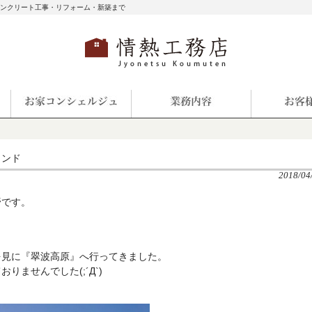
コンクリート工事・リフォーム・新築まで
ランド
2018/04
野です。
？
を見に『翠波高原』へ行ってきました。
ませんでした(;´Д`)
。