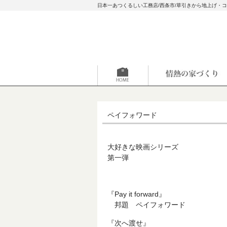
日本一あつくるしい工務店/西条市/草引きから地上げ・
ペイフォワード
大好きな映画シリーズ
第一弾
『Pay it forward』
邦題 ペイフォワード
『次へ渡せ』