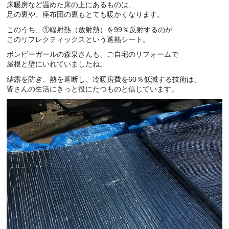
床暖房など温めた床の上にあるものは、
足の裏や、座布団の裏もとても暖かくなります。
このうち、①輻射熱（放射熱）を99％反射するのが
このリフレクティックスという遮熱シート。
ボンビーガールの森泉さんも、ご自宅のリフォームで
屋根と壁にいれていましたね。
結露を防ぎ、熱を遮断し、冷暖房費を60％低減する技術は、
皆さんの生活にきっと役にたつものと信じています。