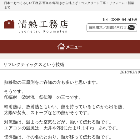
日本一あつくるしい工務店/西条市/草引きから地上げ・コンクリート工事・リフォーム・新築
まで
Tel :
0898-64-5058
リフレクティックスという技術
2018/03/10
熱移動の三原則をご存知の方も多いと思います。
そうです、
①輻射 ②対流 ③伝導 の三つです。
輻射熱は、放射熱ともいい、熱を持っているものから出る熱、
太陽や焚火、ストーブなどの熱がそうです。
対流熱は、温まった空気などが、動いて伝わる熱です。
エアコンの温風は、天井や2階にたまりますね、あれです。
伝導熱は、その名のとおり、熱が移って伝わる熱です。