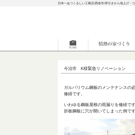
日本一あつくるしい工務店/西条市/草引きから地上げ・
今治市 K様緊急リノベーション
ガルバリウム鋼板のメンテナンスの
修繕です。
いわゆる鋼板屋根の雨漏りを修繕で
折板鋼板に穴が開いてしまった例で