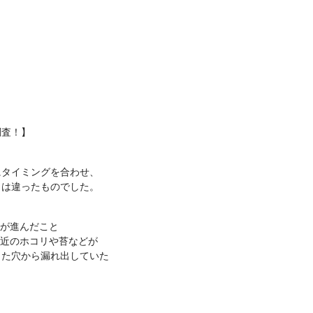
調査！】
にタイミングを合わせ、
とは違ったものでした。
食が進んだこと
付近のホコリや苔などが
した穴から漏れ出していた