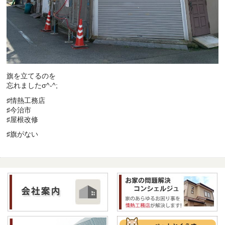
旗を立てるのを
忘れましたσ^-^;
♯情熱工務店
♯今治市
♯屋根改修
♯旗がない