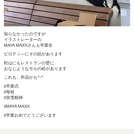
知らなかったのですが
イラストレーターの
MAYA MAXXさんも卒業生
ピロティ―にその絵があります
松山にもレストランの壁に
おなじようなサルの絵があります
これも、作品かも^-^
♯卒業式
♯母校
♯蛍雪精神
♯MAYA MAXX
♯卒業おめでとうございます