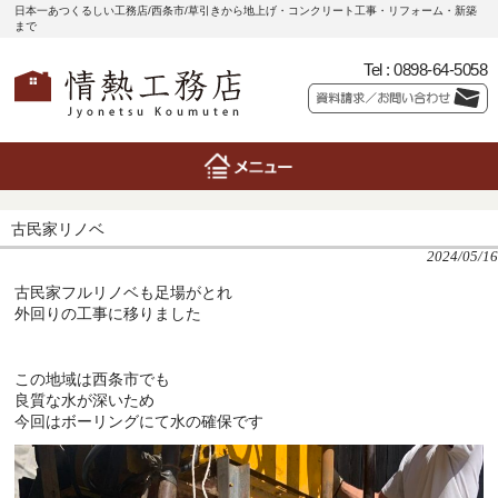
日本一あつくるしい工務店/西条市/草引きから地上げ・コンクリート工事・リフォーム・新築
まで
Tel :
0898-64-5058
古民家リノベ
2024/05/16
古民家フルリノベも足場がとれ
外回りの工事に移りました
この地域は西条市でも
良質な水が深いため
今回はボーリングにて水の確保です