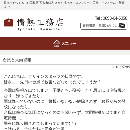
日本一あつくるしい工務店/西条市/草引きから地上げ・コンクリート工事・リフォーム・新築
まで
Tel :
0898-64-5058
台風と大雨警報
2018/07/05
こんにちは。デザインスタッフの日野です。
皆さま、先日の台風で被害などなかったでしょうか？
今回は警報が出てしまい、子供たちが登校したと思えば自宅待機と
なり、帰ってきたり。
雨は降っていないのに、警報がなかなか解除されず、お昼からの登
校になったり。
台風は熱帯低気圧になったのにも関わらず、大雨警報が出てまた自
宅待機…。
警報に降り回されてしまっています(-“-)
とはいえ、子供たちの安全が一番。