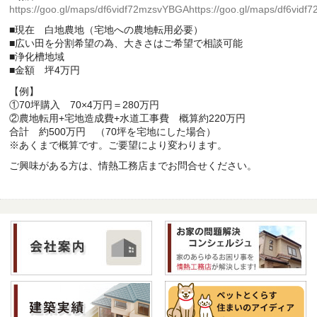
https://goo.gl/maps/df6vidf72mzsvYBGA
https://goo.gl/maps/df6vid
■現在 白地農地（宅地への農地転用必要）
■広い田を分割希望の為、大きさはご希望で相談可能
■浄化槽地域
■金額 坪4万円
【例】
①70坪購入 70×4万円＝280万円
②農地転用+宅地造成費+水道工事費 概算約220万円
合計 約500万円 （70坪を宅地にした場合）
※あくまで概算です。ご要望により変わります。
ご興味がある方は、情熱工務店までお問合せください。