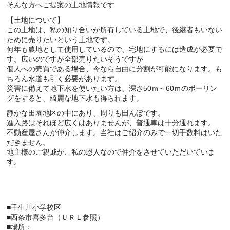
そんな方へご提案の土地情報です
【土地について】
この土地は、私の知り合いが所有している土地で、後継者もいない
ために売りたいという土地です。
何年も農地として使用しているので、宅地にするには造成が必要で
す。広いのですが全部売りたいそうですが
個人への売買である場合、今なら自由に分割が可能になります。も
ちろん水道も引く必要があります。
災害に備えて地下水を使いたい方は、深さ50ｍ～60ｍのボーリン
グをすると、綺麗な地下水も得られます。
静かな田園地区の中にあり、周りも田んぼです。
進入路はそれほど広くはありませんが、普通車は十分通れます。
不動産屋さんが仲介します。当社はご紹介のみで一切手数料はいた
だきません。
地主様のご親戚が、私の恩人なので仲介をさせていただいていま
す。
■壬生川小学校区
■西条市喜多台（ＵＲＬ参照）
■場所：