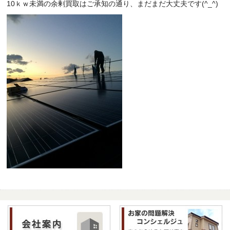
10ｋｗ未満の余剰買取はご承知の通り、まだまだ大丈夫です(^_^)