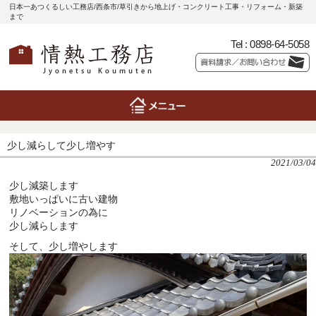
日本一あつくるしい工務店/西条市/草引きから地上げ・コンクリート工事・リフォーム・新築
まで
Tel :
0898-64-5058
少し減らして少し増やす
2021/03/04
少し減築します
敷地いっぱいに古い建物
リノベーションの為に
少し減らします
そして、少し増やします