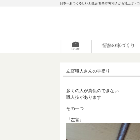
日本一あつくるしい工務店/西条市/草引きから地上げ・
左官職人さんの手塗り
多くの人が真似のできない
職人技があります
その一つ
『左官』