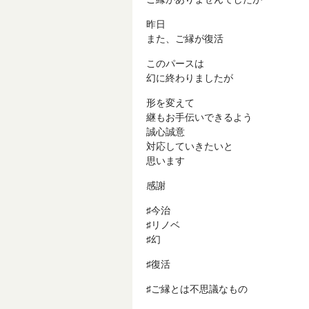
昨日
また、ご縁が復活
このパースは
幻に終わりましたが
形を変えて
継もお手伝いできるよう
誠心誠意
対応していきたいと
思います
感謝
♯今治
♯リノベ
♯幻
♯復活
♯ご縁とは不思議なもの