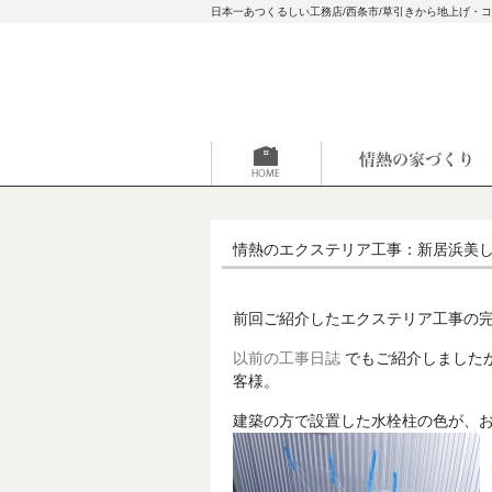
日本一あつくるしい工務店/西条市/草引きから地上げ・
情熱のエクステリア工事：新居浜美
前回ご紹介したエクステリア工事の
以前の工事日誌
でもご紹介しました
客様。
建築の方で設置した水栓柱の色が、