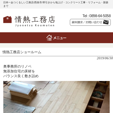
日本一あつくるしい工務店/西条市/草引きから地上げ・コンクリート工事・リフォーム・新築
まで
Tel :
0898-64-5058
情熱工務店ショールーム
2019/06/30
奥事務所のリノベ
無添加住宅の床材を
バランス良く敷き詰め