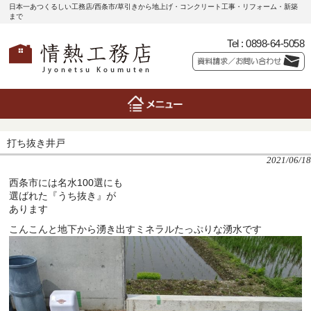
日本一あつくるしい工務店/西条市/草引きから地上げ・コンクリート工事・リフォーム・新築
まで
Tel :
0898-64-5058
打ち抜き井戸
2021/06/18
西条市には名水100選にも
選ばれた『うち抜き』が
あります
こんこんと地下から湧き出すミネラルたっぷりな湧水です