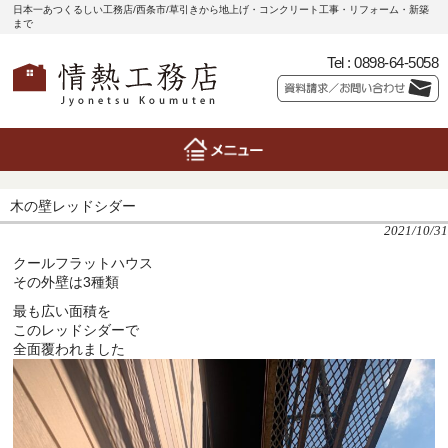
日本一あつくるしい工務店/西条市/草引きから地上げ・コンクリート工事・リフォーム・新築
まで
Tel :
0898-64-5058
木の壁レッドシダー
2021/10/31
クールフラットハウス
その外壁は3種類
最も広い面積を
このレッドシダーで
全面覆われました