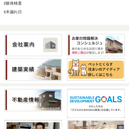
♯躯体検査
♯木漏れ日