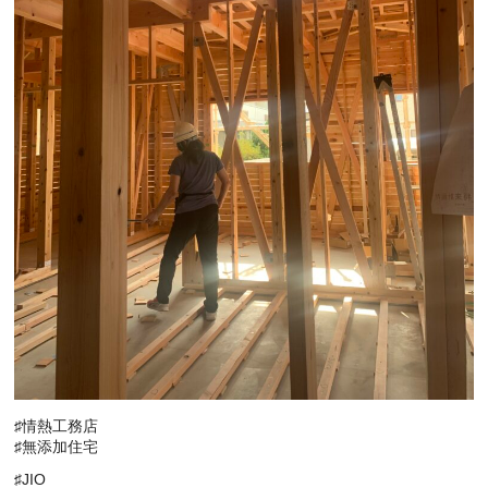
♯情熱工務店
♯無添加住宅
♯JIO