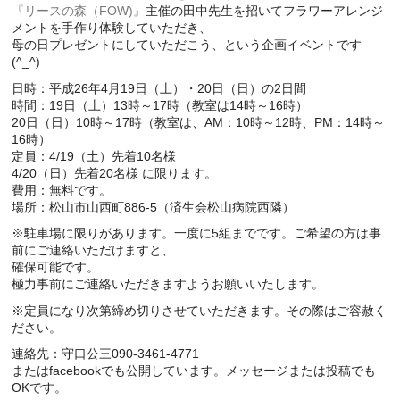
『リースの森（FOW)』
主催の田中先生を招いてフラワーアレンジ
メントを手作り体験していただき、
母の日プレゼントにしていただこう、という企画イベントです
(^_^)
日時：平成26年4月19日（土）・20日（日）の2日間
時間：19日（土）13時～17時（教室は14時～16時）
20日（日）10時～17時（教室は、AM：10時～12時、PM：14時～
16時）
定員：4/19（土）先着10名様
4/20（日）先着20名様 に限ります。
費用：無料です。
場所：松山市山西町886-5（済生会松山病院西隣）
※駐車場に限りがあります。一度に5組までです。ご希望の方は事
前にご連絡いただけますと、
確保可能です。
極力事前にご連絡いただきますようお願いいたします。
※定員になり次第締め切りさせていただきます。その際はご容赦く
ださい。
連絡先：守口公三090-3461-4771
またはfacebookでも公開しています。メッセージまたは投稿でも
OKです。