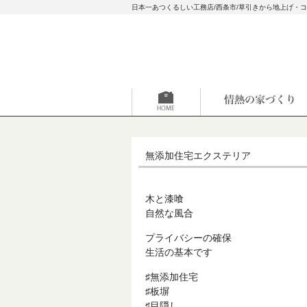
日本一あつくるしい工務店/西条市/草引きから地上げ・
無添加住宅エクステリア
木と漆喰
自然な風合
プライバシーの確保
生活の基本です
♯無添加住宅
♯板塀
♯目隠し