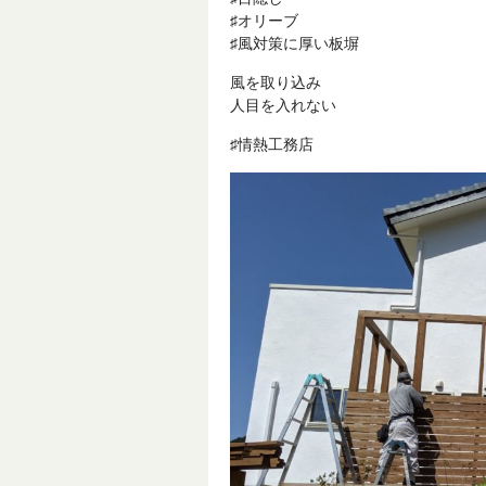
♯オリーブ
♯風対策に厚い板塀
風を取り込み
人目を入れない
♯情熱工務店