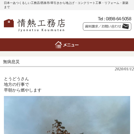
日本一あつくるしい工務店/西条市/草引きから地上げ・コンクリート工事・リフォーム・新築
まで
Tel :
0898-64-5058
無病息災
2020/01/12
とうどうさん
地方の行事で
早朝から燃やします