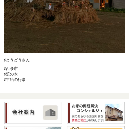
♯とうどうさん
♯西条市
♯茨の木
♯年始の行事