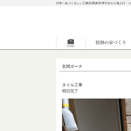
日本一あつくるしい工務店/西条市/草引きから地上げ・
玄関ポーチ
タイル工事
明日完了