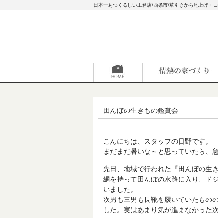
日本一あつくるしい工務店/西条市/草引きから地上げ・
田んぼの生きもの鑑賞会
こんにちは、スタッフの日野です。
まだまだ暑いな～と思っていたら、
先日、地域で行われた『田んぼの生
網を持って田んぼの水路に入り、ド
いました。
次男も三男も長靴を履いていたもの
した。実はあまり気が進まなかった