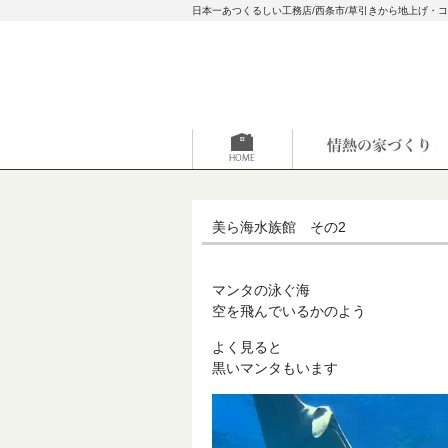
日本一あつくるしい工務店/西条市/草引きから地上げ・
美ら海水族館 その2
マンタの泳ぐ海
空を飛んでいるかのよう
よく見ると
黒いマンタもいます
動
画
プ