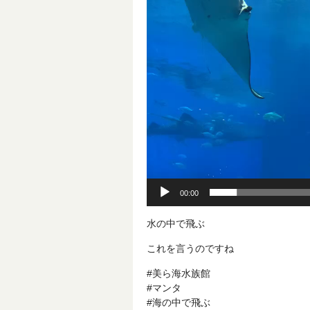
レ
ー
ヤ
ー
00:00
水の中で飛ぶ
これを言うのですね
#美ら海水族館
#マンタ
#海の中で飛ぶ