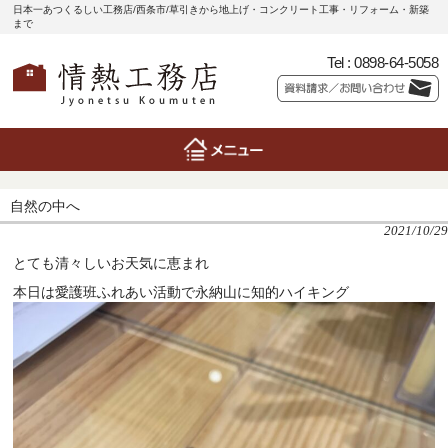
日本一あつくるしい工務店/西条市/草引きから地上げ・コンクリート工事・リフォーム・新築
まで
Tel :
0898-64-5058
自然の中へ
2021/10/29
とても清々しいお天気に恵まれ
本日は愛護班ふれあい活動で永納山に知的ハイキング