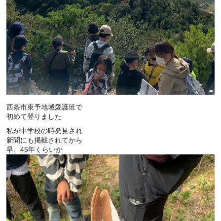
西条市東予地域愛護班で
初めて登りました
私が中学校の時発見され
新聞にも掲載されてから
早、45年くらいか