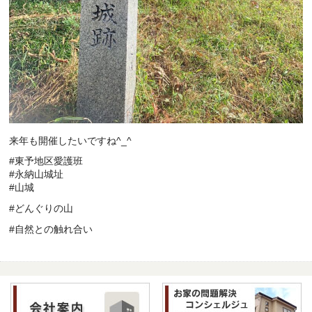
来年も開催したいですね^_^
#東予地区愛護班
#永納山城址
#山城
#どんぐりの山
#自然との触れ合い