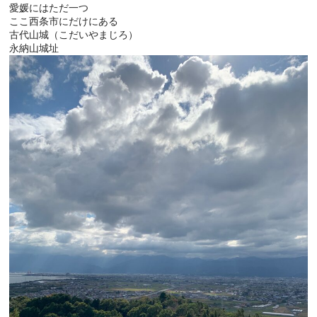
愛媛にはただ一つ
ここ西条市にだけにある
古代山城（こだいやまじろ）
永納山城址