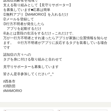
認知症高齢者を地域で
支える取り組みとして【見守りサポーター】
を募集しています■応募は簡単
➀無料アプリ【MAMORIO】を入れるだけ
➁メールを登録して
➂行方不明者が発生したら
アプリを起動するだけ
➃あとは普段の生活をするだけ→これだけで、
万が一行方不明者とすれ違ったらアプリが家族に位置情報を知らせ
ます。 ※行方不明者がアプリに反応するタグを装着している場合
です
認知症の方々への
タグを身に付ける取り組みと合わせて
見守りサポーターも募集しています
皆さん是非参加してください^_^
♯西条市
♯消防団
♯MAMORIO