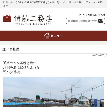
日本一あつくるしい工務店/西条市/草引きから地上げ・コンクリート工事・リフォーム・新築
まで
Tel :
0898-64-5058
逆ベタ基礎
2020/02/07
通常のベタ基礎と違い
お椀を逆に伏せたような
逆ベタ基礎