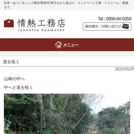
日本一あつくるしい工務店/西条市/草引きから地上げ・コンクリート工事・リフォーム・新築
まで
Tel :
0898-64-5058
道を拓く
2022/03/29
山林の中へ
中へと道を拓く