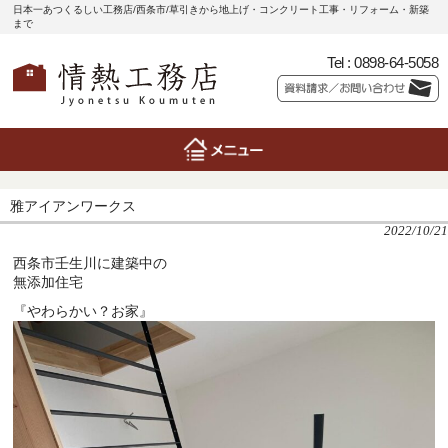
日本一あつくるしい工務店/西条市/草引きから地上げ・コンクリート工事・リフォーム・新築
まで
Tel :
0898-64-5058
雅アイアンワークス
2022/10/21
西条市壬生川に建築中の
無添加住宅
『やわらかい？お家』