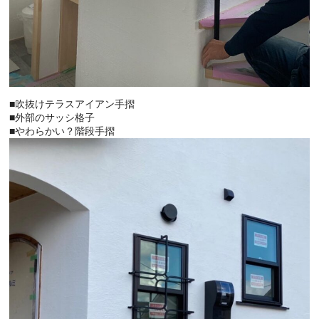
■吹抜けテラスアイアン手摺
■外部のサッシ格子
■やわらかい？階段手摺