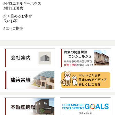
♯ゼロエネルギーハウス
♯蓄熱床暖房
永く住めるお家が
良いお家
♯乞うご期待