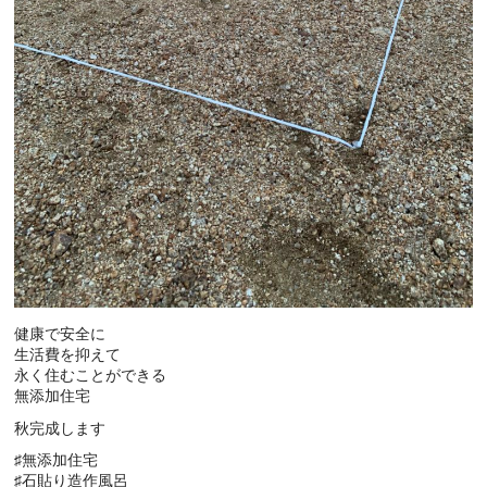
健康で安全に
生活費を抑えて
永く住むことができる
無添加住宅
秋完成します
♯無添加住宅
♯石貼り造作風呂