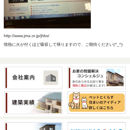
http://www.jma.or.jp/jhbs/
情熱に火が付くほど吸収して帰りますので、ご期待ください(^_^)