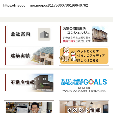
https://linevoom.line.me/post/1175860786199649762