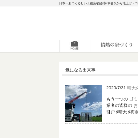
日本一あつくるしい工務店/西条市/草引きから地上げ・
気になる出来事
2020/7/31
晴天
もう一つの ゴミ
業者の皆様の お
引戸 ♯晴天 ♯梅