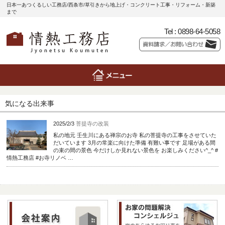
日本一あつくるしい工務店/西条市/草引きから地上げ・コンクリート工事・リフォーム・新築
まで
Tel :
0898-64-5058
気になる出来事
2025/2/3
菩提寺の改装
私の地元 壬生川にある禅宗のお寺 私の菩提寺の工事をさせていた
だいています 3月の常楽に向けた準備 有難い事です 足場がある間
の束の間の景色 今だけしか見れない景色を お楽しみください^_^ #
情熱工務店 #お寺リノベ …