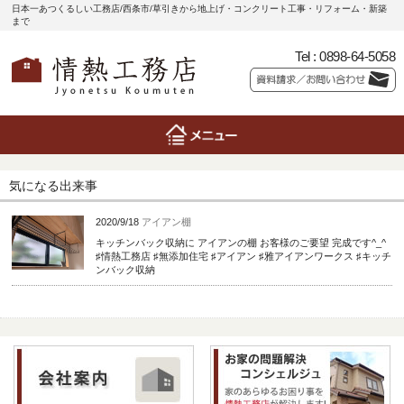
日本一あつくるしい工務店/西条市/草引きから地上げ・コンクリート工事・リフォーム・新築
まで
Tel :
0898-64-5058
気になる出来事
2020/9/18
アイアン棚
キッチンバック収納に アイアンの棚 お客様のご要望 完成です^_^
♯情熱工務店 ♯無添加住宅 ♯アイアン ♯雅アイアンワークス ♯キッチ
ンバック収納